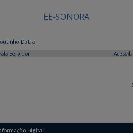
EE-SONORA
Coutinho Dutra
Fala Servidor
Acessib
sformação Digital