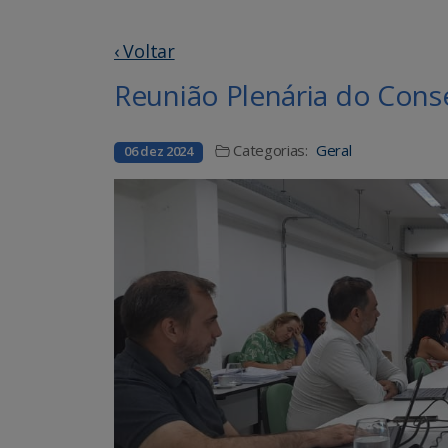
‹ Voltar
Reunião Plenária do Con
Categorias:
Geral
06 dez 2024