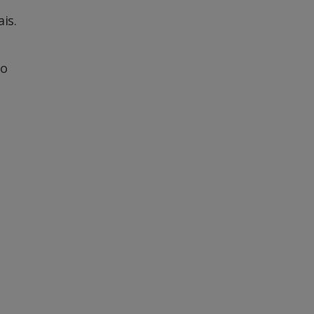
is.
do