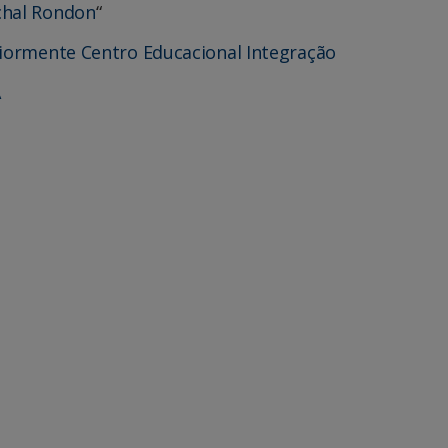
chal Rondon
“
riormente Centro Educacional Integração
A