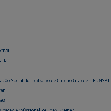
CIVIL
çada
ndação Social do Trabalho de Campo Grande – FUNSAT
ran
mes
ucação Profissional Pe. João Greiner